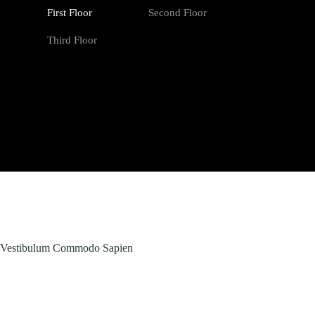
First Floor
Second Floor
Third Floor
Vestibulum Commodo Sapien