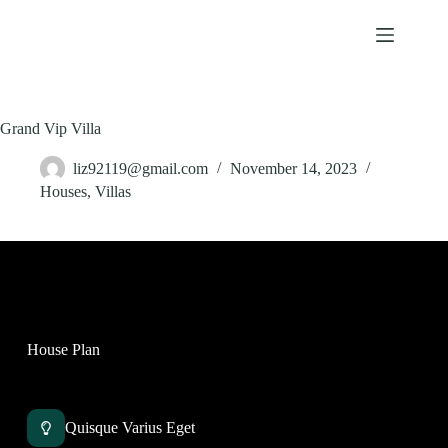
Skip
to
content
Grand Vip Villa
liz92119@gmail.com
November 14, 2023
Houses
,
Villas
House Plan
Quisque Varius Eget