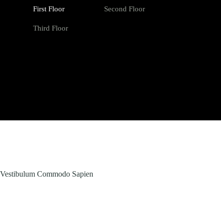
First Floor
Second Floor
Third Floor
Vestibulum Commodo Sapien