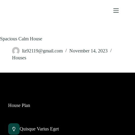
Skip
to
content
Spacious Calm House
liz92119@gmail.com
November 14, 2023
Houses
House Plan
Quisque Varius Eget